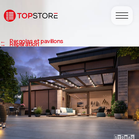
←
Pergolas et pavillons
→
Réparation