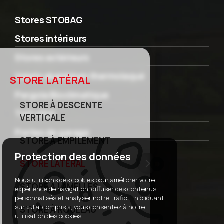
Stores STOBAG
Stores intérieurs
Stores extérieurs
Volets aluminium thermolaqué
STORE LATÉRAL
Pergola Bioclimatique
STORE À DESCENTE
Toit vitré
VERTICALE
Portes de garage
STORE À EMPILEMENT
Protection des données
STORE LATÉRAL
Nous utilisons des cookies pour améliorer votre
STORE À LAMELLES
expérience de navigation, diffuser des contenus
personnalisés et analyser notre trafic. En cliquant
sur « J'ai compris », vous consentez à notre
STORE À ROULEAU
utilisation des cookies.