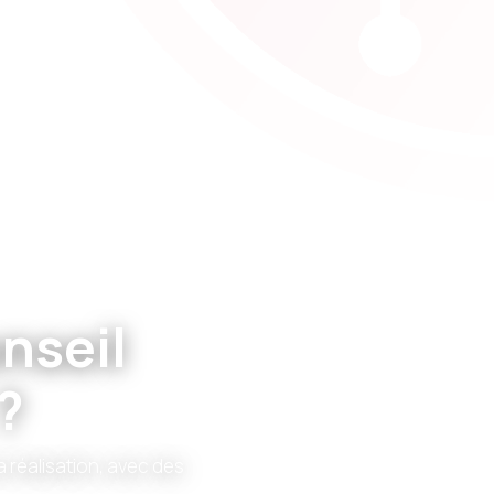
nseil
?
 réalisation, avec des